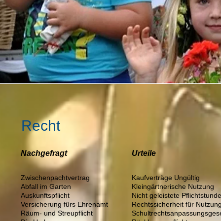
Recht
Nachgefragt
Urteile
Zwischenpachtvertrag
Kaufverträge Ungültig
Abfall im Garten
Kleingärtnerische Nutzung
Auskunftspflicht
Nicht geleistete Pflichtstund
Versicherung fürs Ehrenamt
Rechtssicherheit für Nutzun
Räum- und Streupflicht
Schultrechtsanpassungsges