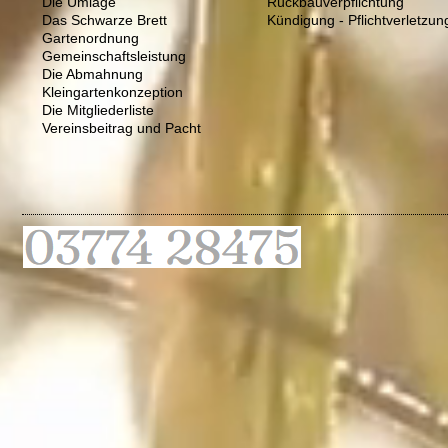
Die Umlage
Rückbauverpflichtung
Das Schwarze Brett
Kündigung - Pflichtverletzun
Gartenordnung
Gemeinschaftsleistung
Die Abmahnung
Kleingartenkonzeption
Die Mitgliederliste
Vereinsbeitrag und Pacht